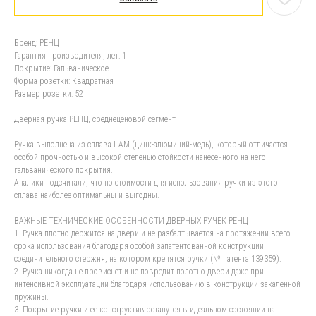
Бренд: РЕНЦ
Гарантия производителя, лет: 1
Покрытие: Гальваническое
Форма розетки: Квадратная
Размер розетки: 52
Дверная ручка РЕНЦ, среднеценовой сегмент
Ручка выполнена из сплава ЦАМ (цинк-алюминий-медь), который отличается
особой прочностью и высокой степенью стойкости нанесенного на него
гальванического покрытия.
Аналики подсчитали, что по стоимости дня использования ручки из этого
сплава наиболее оптимальны и выгодны.
ВАЖНЫЕ ТЕХНИЧЕСКИЕ ОСОБЕННОСТИ ДВЕРНЫХ РУЧЕК РЕНЦ
1. Ручка плотно держится на двери и не разбалтывается на протяжении всего
срока использования благодаря особой запатентованной конструкции
соединительного стержня, на котором крепятся ручки (№ патента 139359).
2. Ручка никогда не провиснет и не повредит полотно двери даже при
интенсивной эксплуатации благодаря использованию в конструкции закаленной
пружины.
3. Покрытие ручки и ее конструктив останутся в идеальном состоянии на