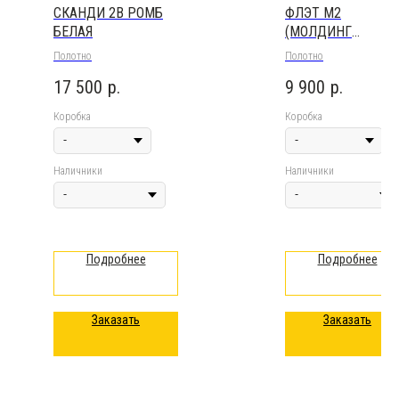
СКАНДИ 2В РОМБ
ФЛЭТ M2
БЕЛАЯ
(МОЛДИНГ
АЛЮМИНИЙ)
Полотно
Полотно
17 500
р.
9 900
р.
Коробка
Коробка
Наличники
Наличники
Подробнее
Подробнее
Заказать
Заказать