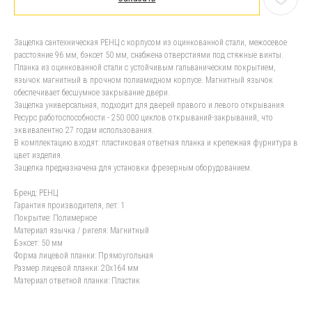
Защелка сантехническая РЕНЦ с корпусом из оцинкованной стали, межосевое
расстояние 96 мм, бэксет 50 мм, снабжена отверстиями под стяжные винты.
Планка из оцинкованной стали с устойчивым гальваническим покрытием,
язычок магнитный в прочном полиамидном корпусе. Магнитный язычок
обеспечивает бесшумное закрывание двери.
Защелка универсальная, подходит для дверей правого и левого открывания.
Ресурс работоспособности - 250 000 циклов открываний-закрываний, что
эквивалентно 27 годам использования.
В комплектацию входят: пластиковая ответная планка и крепежная фурнитура в
цвет изделия.
Защелка предназначена для установки фрезерным оборудованием.
Бренд: РЕНЦ
Гарантия производителя, лет: 1
Покрытие: Полимерное
Материал язычка / ригеля: Магнитный
Бэксет: 50 мм
Форма лицевой планки: Прямоугольная
Размер лицевой планки: 20x164 мм
Материал ответной планки: Пластик