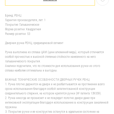
Бренд: РЕНЦ
Гарантия производителя, лет: 1
Покрытие: Гальваническое
Форма розетки: Квадратная
Размер розетки: 53
Дверная ручка РЕНЦ, среднеценовой сегмент
Ручка выполнена из сплава ЦАМ (цинк-алюминий-медь), который отличается
особой прочностью и высокой степенью стойкости нанесенного на него
гальванического покрытия.
Аналики подсчитали, что по стоимости дня использования ручки из этого
сплава наиболее оптимальны и выгодны.
ВАЖНЫЕ ТЕХНИЧЕСКИЕ ОСОБЕННОСТИ ДВЕРНЫХ РУЧЕК РЕНЦ
1. Ручка плотно держится на двери и не разбалтывается на протяжении всего
срока использования благодаря особой запатентованной конструкции
соединительного стержня, на котором крепятся ручки (№ патента 139359).
2. Ручка никогда не провиснет и не повредит полотно двери даже при
интенсивной эксплуатации благодаря использованию в конструкции закаленной
пружины.
3. Покрытие ручки и ее конструктив останутся в идеальном состоянии на