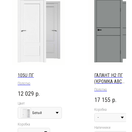
105U ПГ
ГАЛАНТ Н2 ПГ
(КРОМКА ABС
Полотно
ЧЕРНАЯ, МОЛДИН
Полотно
12 029
р.
ЧЕРНЫЙ)
17 155
р.
Цвет
Коробка
Белый
Коробка
Наличники