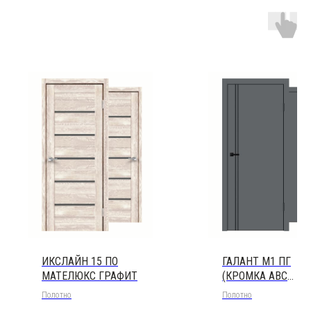
ИКСЛАЙН 15 ПО
ГАЛАНТ М1 ПГ
МАТЕЛЮКС ГРАФИТ
(КРОМКА ABС
ЧЕРНАЯ, МОЛДИН
Полотно
Полотно
ЧЕРНЫЙ)