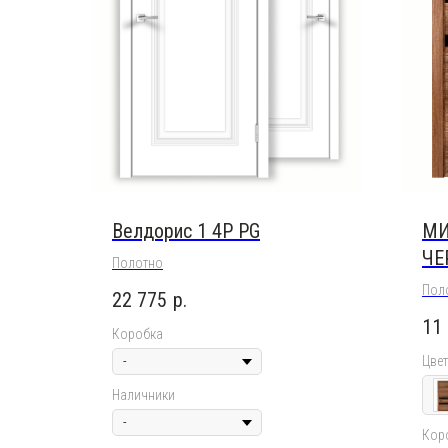
Велдорис 1 4P PG
МИ
ЧЕ
Полотно
Пол
22 775
р.
11
Коробка
Цвет
Наличники
Кор