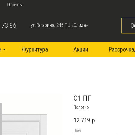
Отзывы
 73 86
О
ул.Гагарина, 245 ТЦ «Элида»
и
Фурнитура
Акции
Рассрочка
C1 ПГ
Полотно
12 719
р.
Цвет