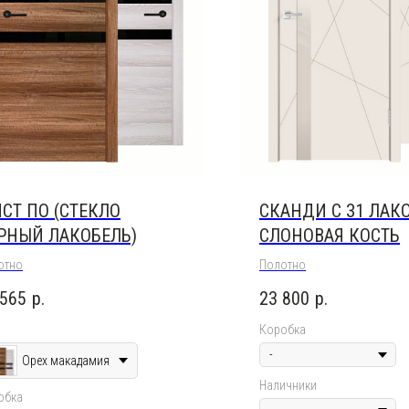
СТ ПО (СТЕКЛО
СКАНДИ С З1 ЛАК
РНЫЙ ЛАКОБЕЛЬ)
СЛОНОВАЯ КОСТЬ
отно
Полотно
 565
р.
23 800
р.
Коробка
Орех макадамия
Наличники
обка